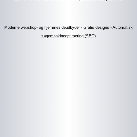
Moderne webshop- og hjemmesideudbyder
-
Gratis designs
-
Automatisk
søgemaskineoptimering (SEO)