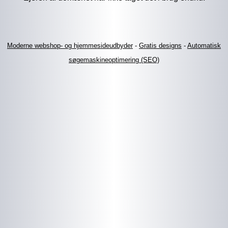
Moderne webshop- og hjemmesideudbyder
-
Gratis designs
-
Automatisk
søgemaskineoptimering (SEO)