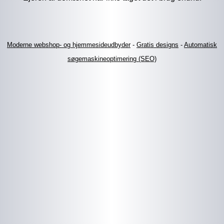
Moderne webshop- og hjemmesideudbyder
-
Gratis designs
-
Automatisk
søgemaskineoptimering (SEO)