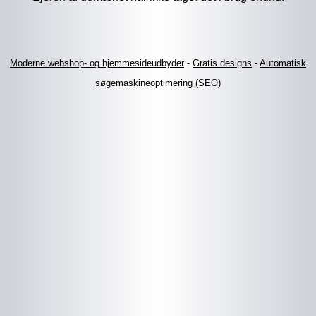
Moderne webshop- og hjemmesideudbyder
-
Gratis designs
-
Automatisk
søgemaskineoptimering (SEO)