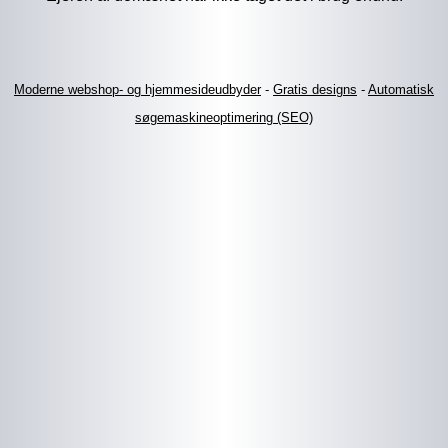
Moderne webshop- og hjemmesideudbyder
-
Gratis designs
-
Automatisk
søgemaskineoptimering (SEO)