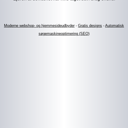
Moderne webshop- og hjemmesideudbyder
-
Gratis designs
-
Automatisk
søgemaskineoptimering (SEO)