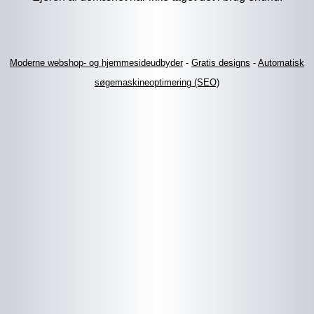
Moderne webshop- og hjemmesideudbyder
-
Gratis designs
-
Automatisk
søgemaskineoptimering (SEO)